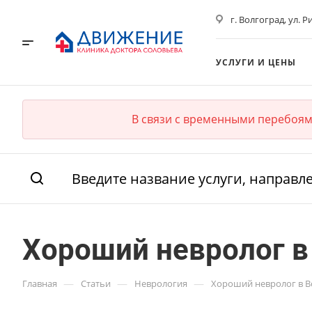
г. Волгоград, ул. Р
УСЛУГИ И ЦЕНЫ
В связи с временными перебоям
Хороший невролог в 
—
—
—
Главная
Статьи
Неврология
Хороший невролог в Во