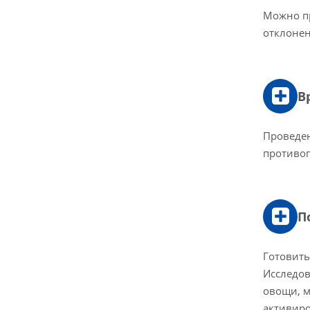
Можно пр
отклонен
В
Проведен
противоп
П
Готовить
Исследов
овощи, м
активиро