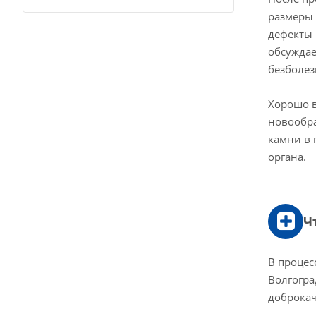
размеры 
дефекты 
обсуждае
безболе
Хорошо в
новообра
камни в 
органа.
Ч
В процес
Волгогра
доброкач