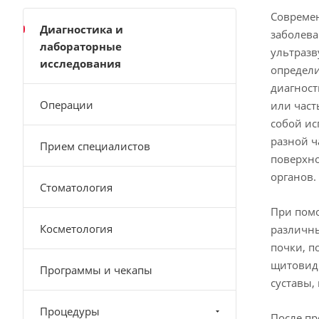
Совреме
Диагностика и
заболева
лабораторные
ультразв
исследования
определи
диагност
Операции
или част
собой ис
разной ч
Прием специалистов
поверхно
органов.
Стоматология
При помо
Косметология
различны
почки, п
щитовидн
Программы и чекапы
суставы,
Процедуры
После пр