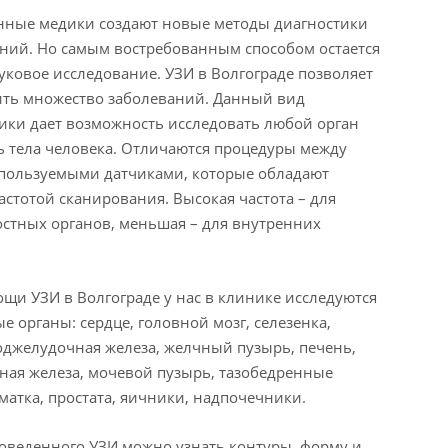
нные медики создают новые методы диагностики
ний. Но самым востребованным способом остается
уковое исследование. УЗИ в Волгограде позволяет
ть множество заболеваний. Данный вид
ики дает возможность исследовать любой орган
ь тела человека. Отличаются процедуры между
пользуемыми датчиками, которые обладают
астотой сканирования. Высокая частота – для
стных органов, меньшая – для внутренних
щи УЗИ в Волгограде у нас в клинике исследуются
е органы: сердце, головной мозг, селезенка,
оджелудочная железа, желчный пузырь, печень,
ая железа, мочевой пузырь, тазобедренные
 матка, простата, яичники, надпочечники.
оведенного УЗИ можно узнать контуры, форму и